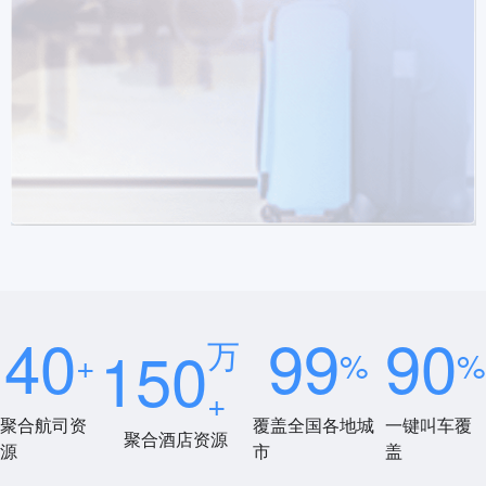
40
99
90
万
150
+
%
%
+
聚合航司资
覆盖全国各地城
一键叫车覆
聚合酒店资源
源
市
盖