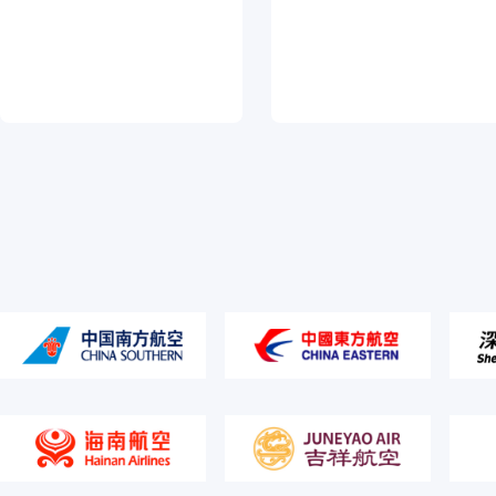
常用酒店150万+，覆盖99%的城市和地区，
流
海量酒店资源平台内比价后输出
程
管
火
控
车
建立事前预算
全面接入12306平台资源，提供票据打印服
管控
务；员工无需排队打印车票
差
旅
用
管
车
理
服
务
打通差旅申请
减少企业差
实时打车、预约接送机、租车等多种服务，资
源采用用高德聚合用车服务平台
费
用
保
预
险
算
服
管
务
控
知名保险机构深度合作，产品齐全，选购灵
可实现集团
活；优质的价格与服务，保障出行安全
能，支持按
项；有效实
用管控