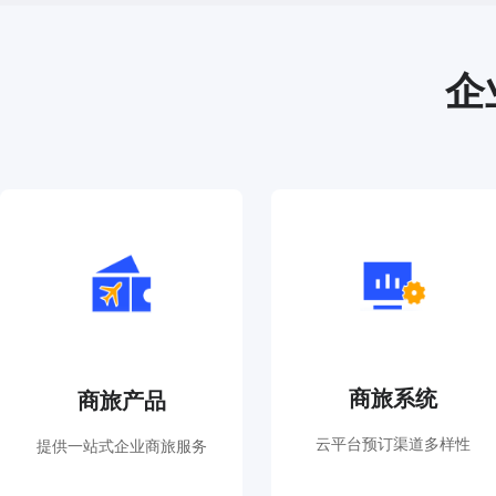
企
商
差
旅
旅
产
管
品
理
系
机
统
票
九
大
覆盖全国各地区航线，17家航司大客户协议
商旅系统
商旅产品
政策，航司直连出票，享受专属协议价格
功
能
云平台预订渠道多样性
提供一站式企业商旅服务
酒
店
全