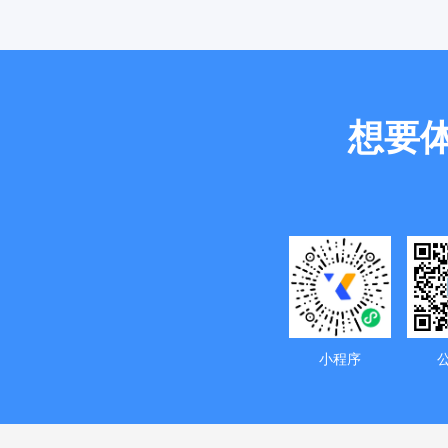
资
源
整
合
商旅资源全
想要
折扣和额外
流
程
高
效
财务结算流
资、企业统
小程序